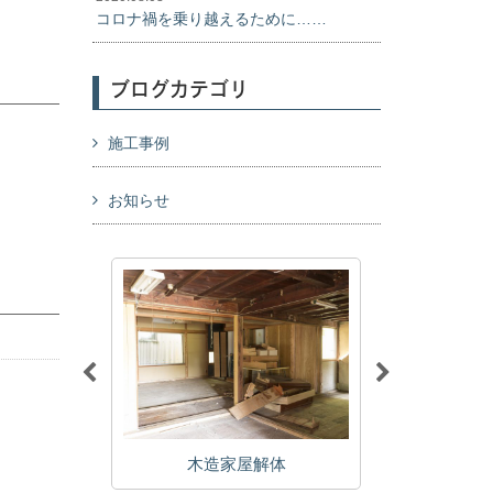
コロナ禍を乗り越えるために……
ブログカテゴリ
施工事例
お知らせ
体
木造家屋解体
店