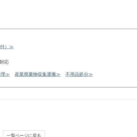
受付）≫
対応
整理≫
産業廃棄物収集運搬≫
不用品処分≫
不用品処分
内装解
一覧ページに戻る